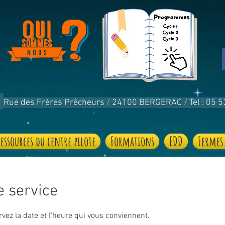
Rue des Frères Prêcheurs
/
24100 BERGERAC
/
Tel : 05 
Ressources du centre pilote
Formations
EDD
Fermes
 service
rvez la date et l'heure qui vous conviennent.