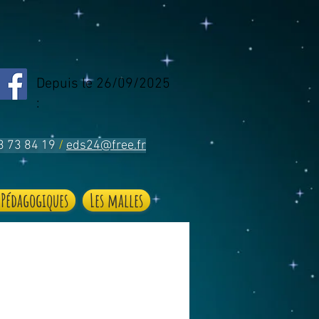
Depuis le 26/09/2025
:
53 73 84 19
/
eds24@free.fr
 Pédagogiques
Les malles