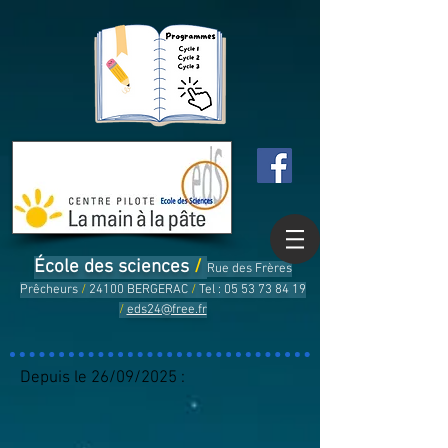
École des sciences
/
Rue des Frères
Prêcheurs
/
24100 BERGERAC
/
Tel :
05 53 73 84 19
/
eds24@free.fr
Depuis le 26/09/2025 :