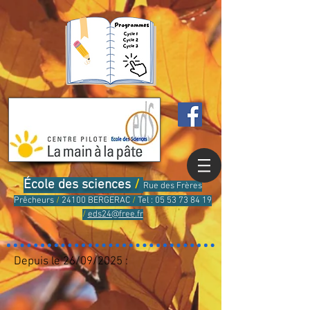
École des sciences
/
Rue des Frères
Prêcheurs
/
24100 BERGERAC
/
Tel :
05 53 73 84 19
/
eds24@free.fr
Depuis le 26/09/2025 :