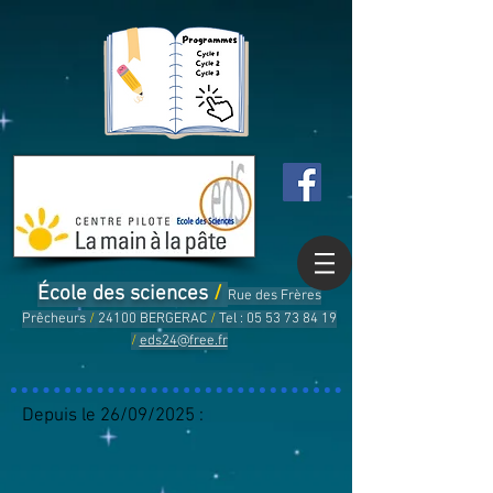
École des sciences
/
Rue des Frères
Prêcheurs
/
24100 BERGERAC
/
Tel :
05 53 73 84 19
/
eds24@free.fr
Depuis le 26/09/2025 :