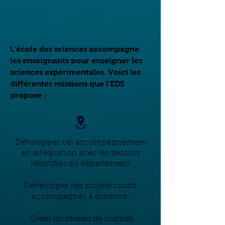
L'école des sciences accompagne
les enseignants pour enseigner les
sciences expérimentales. Voici les
différentes missions que l'EDS
propose :
Développer cet accompagnement
en adéquation avec les besoins
identifiés du département
Développer des projets courts
accompagnés à distance.
Créer un réseau de maîtres