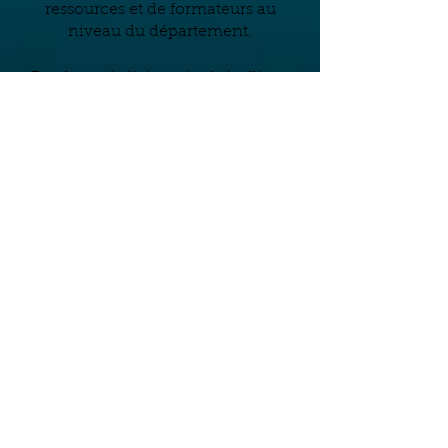
ressources et de formateurs au
niveau du département.
Renforcer la liaison école/collège,
Grande section/Cours préparatoire,
r
sur les actions menées pa
l’école
des sciences.
L'équipe de l'école des sciences :