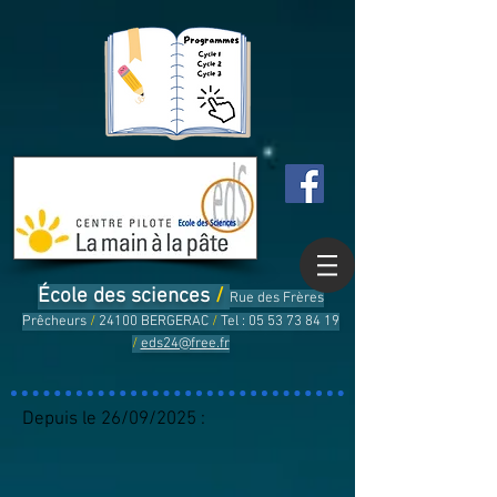
École des sciences
/
Rue des Frères
Prêcheurs
/
24100 BERGERAC
/
Tel :
05 53 73 84 19
/
eds24@free.fr
Depuis le 26/09/2025 :