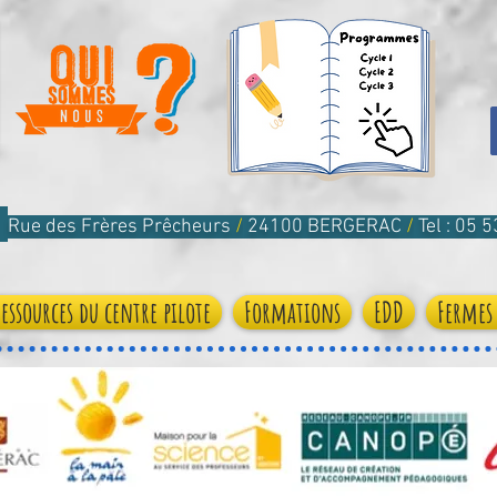
Rue des Frères Prêcheurs
/
24100 BERGERAC
/
Tel : 05 
Ressources du centre pilote
Formations
EDD
Fermes