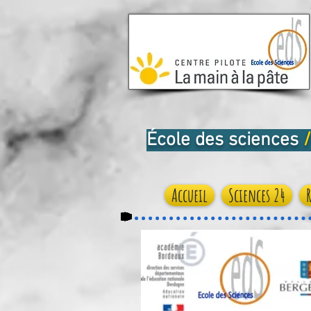
École des sciences
/
Accueil
Sciences 24