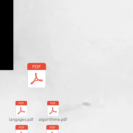
langages.pdf
algorithme.pdf