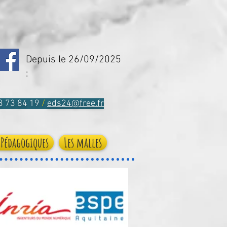
Depuis le 26/09/2025
:
53 73 84 19
/
eds24@free.fr
 Pédagogiques
Les malles