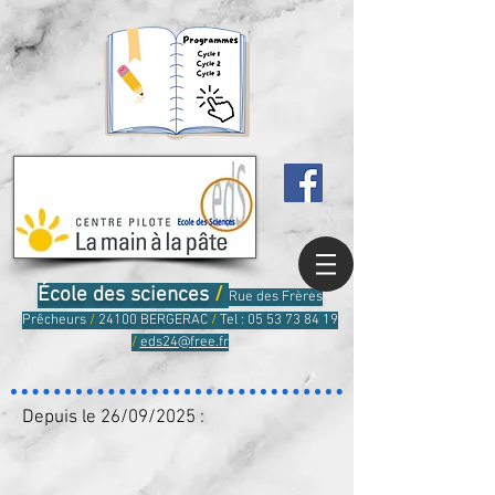
École des sciences
/
Rue des Frères
Prêcheurs
/
24100 BERGERAC
/
Tel :
05 53 73 84 19
/
eds24@free.fr
Depuis le 26/09/2025 :