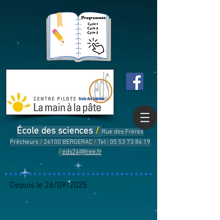
École des sciences
/
Rue des Frères
Prêcheurs
/
24100 BERGERAC
/
Tel :
05 53 73 84 19
/
eds24@free.fr
Depuis le 26/09/2025 :