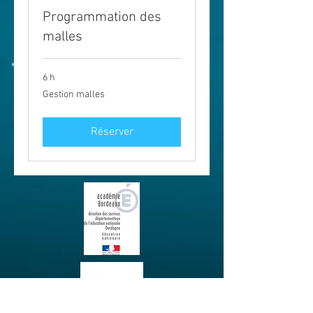
Programmation des
malles
6 h
Gestion
Gestion malles
malles
Réserver