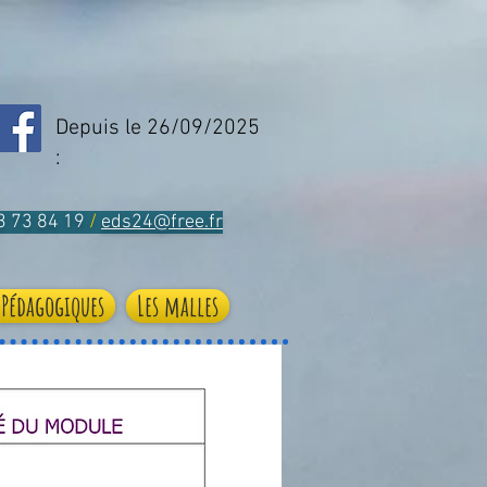
Depuis le 26/09/2025
:
53 73 84 19
/
eds24@free.fr
 Pédagogiques
Les malles