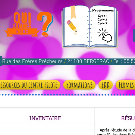
Rue des Frères Prêcheurs
/
24100 BERGERAC
/
Tel : 05 
Ressources du centre pilote
Formations
EDD
Fermes