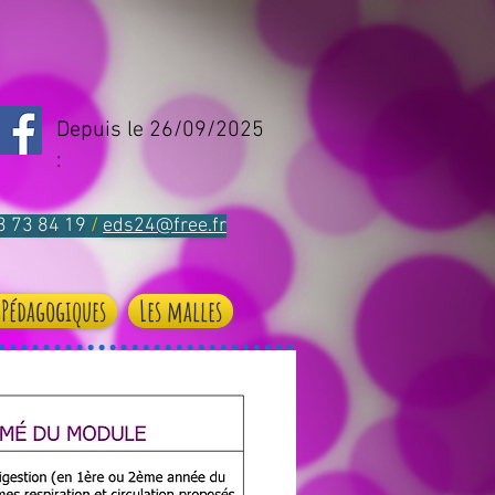
Depuis le 26/09/2025
:
53 73 84 19
/
eds24@free.fr
 Pédagogiques
Les malles